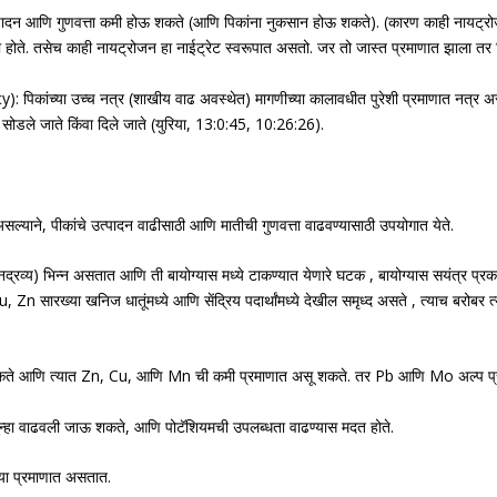
त्पादन आणि गुणवत्ता कमी होऊ शकते (आणि पिकांना नुकसान होऊ शकते). (कारण काही नायट
होते. तसेच काही नायट्रोजन हा नाईट्रेट स्वरूपात असतो. जर तो जास्त प्रमाणात झाला तर पि
): पिकांच्या उच्च नत्र (शाखीय वाढ अवस्थेत) मागणीच्या कालावधीत पुरेशी प्रमाणात नत
सोडले जाते किंवा दिले जाते (युरिया, 13:0:45, 10:26:26).
 असल्याने, पीकांचे उत्पादन वाढीसाठी आणि मातीची गुणवत्ता वाढवण्यासाठी उपयोगात येते.
्नद्रव्य) भिन्न असतात आणि ती बायोग्यास मध्ये टाकण्यात येणारे घटक , बायोग्यास सयंत्र प्र
ारख्या खनिज धातूंमध्ये आणि सेंद्रिय पदार्थांमध्ये देखील समृध्द असते , त्याच बरोबर त्य
सू शकते आणि त्यात Zn, Cu, आणि Mn ची कमी प्रमाणात असू शकते. तर Pb आणि Mo अल्प प्
 पुन्हा वाढवली जाऊ शकते, आणि पोटॅशियमची उपलब्धता वाढण्यास मदत होते.
ळ्या प्रमाणात असतात.