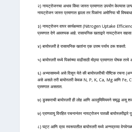
२) नायट्रोजनचा अभाव किंवा जास्त प्रमाणात उपयोग केल्यास उ
नायट्रोजन जास्त प्रमाणात झाला तर पिकांना अमोनिया ची विषबाधा 
३) नायट्रोजन वापर कार्यक्षमता (Nitrogen Uptake Efficiency
प्रमणात देणे आवश्यक आहे. रासायनिक खताद्वारे नायट्रोजन सहसा 
४) बायोस्लरी हे रासायनिक खतांना एक उत्तम पर्याय ठरू शकतो.
५) बायोस्लरी मध्ये पिकांच्या वाढीसाठी मोठ्या प्रमाणात पोषक तत्वे
६) अभ्यासामध्ये असे दिसून येते की बायोस्लरीची पौष्टिक रचना (अन
असे असले तरी बायोस्लरी केवळ N, P, K, Ca, Mg आणि Fe, Cu, Zn स
प्रमणात असतात.
७) डुक्कराची बायोस्लरी ही लोह आणि अल्लुमिमियमने समृद्ध अ
७) प्राणवायू विरहित पचनानंतर नायट्रोजन पातळी बायोस्लरीद्वारे
८) घट्ट आणि द्रव स्वरूपातील बायोस्लरी मध्ये अन्नद्रव्या वेगवेग