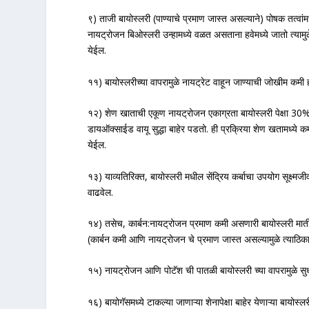
९) ताजी बायोस्लरी (पाण्याचे प्रमाण जास्त असल्याने) पोषक तत्वा
नायट्रोजन बिओस्लरी उन्हामध्ये वळत असताना हवेमध्ये जातो त्यामुळ
येईल.
११) बायोस्लरीच्या वापरामुळे नायट्रेट वाहून जाण्याची जोखीम कमी
१२) शेण खाताची एकूण नायट्रोजन एकाग्रता बायोस्लरी पेक्षा 30%
डायऑक्साईड वायू सुद्धा बाहेर पडतो. ही प्रक्रिया शेण खतामध्ये कम
येईल.
१३) याव्यतिरिक्त, बायोस्लरी मधील सेंद्रिय कर्बाचा उपयोग सूक्ष्म
वाढवेल.
१४) तसेच, कार्बन:नायट्रोजन प्रमाण कमी असणारी बायोस्लरी मातीमधी
(कार्बन कमी आणि नायट्रोजन चे प्रमाण जास्त असल्यामुळे त्याठिकाण
१५) नायट्रोजन आणि पोटॅश ची पातळी बायोस्लरी च्या वापरामुळे 
१६) बायोगॅसमध्ये टाकल्या जाणाऱ्या शेनापेक्षा बाहेर येणाऱ्या 