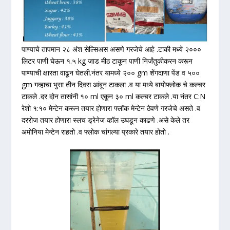
पाण्याचे तापमान २८ अंश सेल्सिअस असणे गरजेचे आहे .टाकी मध्ये २०००
लिटर पाणी घेऊन १.५ kg जाड मीठ टाकून पाणी निर्जंतुकीकरन करून
पाण्याची क्षारता वाढून घेतली.नंतर यामध्ये २०० gm शेंगदाणा पेंड व ५००
gm गव्हाचा भुसा तीन दिवस आंबून टाकला .व या मध्ये बायोफ्लोक चे कल्चर
टाकले .दर दोन तासांनी १० ml एकून ३० ml कल्चर टाकले .या नंतर C:N
रेशो १:१० मेन्टेन करून तयार होणारा फ्लॉक मेन्टेन ठेवणे गरजेचे असते .व
दररोज तयार होणारा स्लच ड्रेनेज व्हॉल उघडून काढणे .असे केले तर
अमोनिया मेन्टेन राहतो .व फ्लोक चांगल्या प्रकारे तयार होतो .