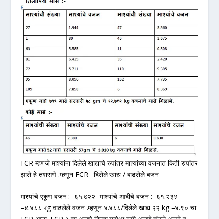
FCR म्हणजे माश्यांना दिलेले खाद्याचे रुपांतर माश्यांच्या वजनात किती रुपांतर
झाले हे तपासणे .म्हणून FCR= दिलेले खाद्य / वाढलेले वजन
माश्यांचे एकूण वजन :- ६५.७२२- माश्यांचे आदीचे वजन :- ६१.२३४
=४.४८८ kg वाढलेले वजन .म्हणून ४.४८८/दिलेले खाद्य २२ kg =४.९० चा
FCR आला .FCR १ चा असणे किव्हा यापेक्षा कमी असणे चंगले असते व