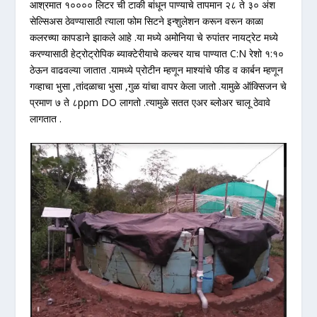
आश्रमात १०००० लिटर ची टाकी बांधून पाण्याचे तापमान २८ ते ३० अंश
सेल्सिअस ठेवण्यासाठी त्याला फोम सिटने इन्शुलेशन करून वरून काळा
कलरच्या कापडाने झाकले आहे .या मध्ये अमोनिया चे रुपांतर नायट्रेट मध्ये
करण्यासाठी हेट्रोट्रोपिक ब्याक्टेरीयाचे कल्चर याच पाण्यात C:N रेशो १:१०
ठेऊन वाढवल्या जातात .यामध्ये प्रोटीन म्हणून माश्यांचे फीड व कार्बन म्हणून
गव्हाचा भुसा ,तांदळाचा भुसा ,गुळ यांचा वापर केला जातो .यामुळे ऑक्सिजन चे
प्रमाण ७ ते ८ppm DO लागतो .त्यामुळे सतत एअर ब्लोअर चालू ठेवावे
लागतात .