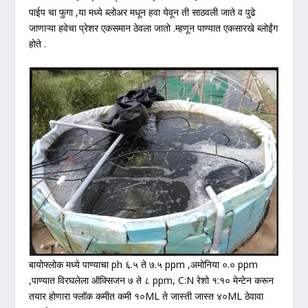
पाईप चा फुगा ,या मध्ये ब्लोअर मधून हवा येवून ती साठवली जाते व पुढे
जाणाऱ्या हवेचा प्रेशर एकसमान ठेवला जातो .म्हणून पाण्यात एकसारखे ब्लोईंग
होते .
बायोफ्लोक मध्ये पाण्याचा ph ६.५ ते ७.५ ppm ,अमोनिया ०.० ppm
,पाण्यात विरघलेला ऑक्सिजन ७ ते ८ ppm, C:N रेशो १:१० मेन्टेन करून
तयार होणारा फ्लॉक कमीत कमी १०ML ते जास्ती जास्त ४०ML ठेवावा