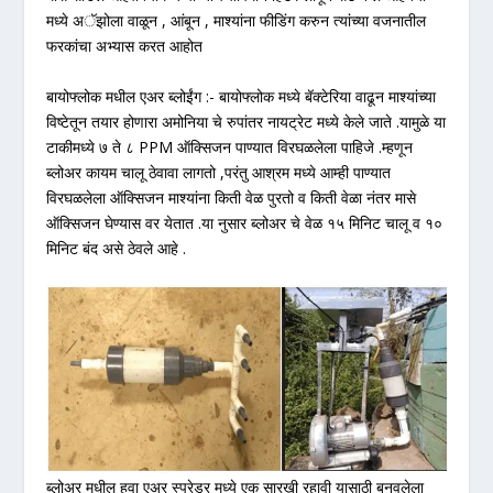
मध्ये अॅझोला वाळून , आंबून , माश्यांना फीडिंग करुन त्यांच्या वजनातील
फरकांचा अभ्यास करत आहोत
बायोफ्लोक मधील एअर ब्लोईंग :- बायोफ्लोक मध्ये बॅक्टेरिया वाढून माश्यांच्या
विष्टेतून तयार होणारा अमोनिया चे रुपांतर नायट्रेट मध्ये केले जाते .यामुळे या
टाकीमध्ये ७ ते ८ PPM ऑक्सिजन पाण्यात विरघळलेला पाहिजे .म्हणून
ब्लोअर कायम चालू ठेवावा लागतो ,परंतु आश्रम मध्ये आम्ही पाण्यात
विरघळलेला ऑक्सिजन माश्यांना किती वेळ पुरतो व किती वेळा नंतर मासे
ऑक्सिजन घेण्यास वर येतात .या नुसार ब्लोअर चे वेळ १५ मिनिट चालू व १०
मिनिट बंद असे ठेवले आहे .
ब्लोअर मधील हवा एअर स्प्रेडर मध्ये एक सारखी रहावी यासाठी बनवलेला