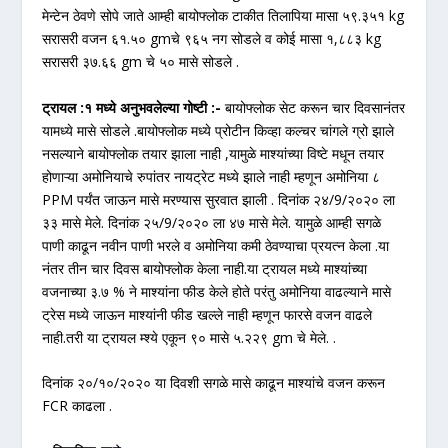
मेन्टेन ठेवणे सोपे जाते आम्ही बायोफ्लोक टाकीत तिलापिया मासा ५९.३५१ kg
सरासरी वजन ६१.५० gmचे ९६५ नग सोडले व कोई मासा १,८८३ kg
सरासरी ३७.६६ gm चे ५० मासे सोडले .
ट्रायल :१ मध्ये अनुभवलेल्या गोष्टी :-
बायोफ्लोक सेट करून चार दिवसानंतर
यामध्ये मासे सोडले .बायोफ्लोक मध्ये प्रोटीन किव्हा कल्चर चांगले ग्रो झाले
नसल्याने बायोफ्लोक तयार झाला नाही ,यामुळे माश्यांच्या विष्टे मधून तयार
होणाऱ्या अमोनियाचे रुपांतर नायट्रेट मध्ये झाले नाही म्हणून अमोनिया ८
PPM पर्यंत जाऊन मासे मरण्यास सुरवात झाली . दिनांक २४/9/२०२० ला
३३ मासे मेले. दिनांक २५/9/२०२० ला ४७ मासे मेले. यामुळे आम्ही सगळे
पाणी काढून नवीन पाणी भरले व अमोनिया कमी ठेवण्याचा प्रयत्न केला .या
नंतर तीन चार दिवस बायोफ्लोक केला नाही.या ट्रायल मध्ये माश्यांच्या
वजनाच्या ३.७ % ने माश्यांना फीड केले होते परंतु अमोनिया वाढल्याने मासे
ट्रेस मध्ये जाऊन माश्यांनी फीड खल्ले नाही म्हणून फारसे वजन वाढले
नाही.तरी या ट्रायल म्श्ये एकून ९० मासे ५.२२९ gm चे मेले. .
दिनांक २०/१०/२०२० या दिवशी सगळे मासे काढून माश्यांचे वजन करून
FCR काढला .