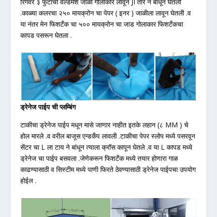
रिंगवर ३ फुटाची वेल्डमेश जाळी गोलाकार लावून JI तार ने बांधून घेतली
.काळ्या कलरचा २५० मायक्रोन चा पेपर ( इनर ) जाळीला लावून घेतली .व
या नंतर मेन फिशटँक चा ५०० मायक्रोन चा जाड गोलाकार फिशटँकचा
कापड पसरून घेतला .
ड्रेनेज पाईप ची प्लम्बिंग
टाकीचा ड्रेनेज पाईप मधून मासे जाणार नाहीत इतके लहान (८ MM ) चे
होल मारले .व वरील बाजूस एन्डकँप लावली .टाकीचा पेपर स्लोप मध्ये पसरवून
सेंटर चा L ला टाय ने बांधून त्याला क्रॉस कापून घेतले .व या L कापड मध्ये
ड्रेनेज चा पाईप बसवला .जेणेकरून फिशटँक मध्ये तयार होणारा गाळ
काढण्यासाठी व सिस्टीम मध्ये पाणी फिरते ठेवण्यासाठी ड्रेनेज पाईपचा उपयोग
होईल .