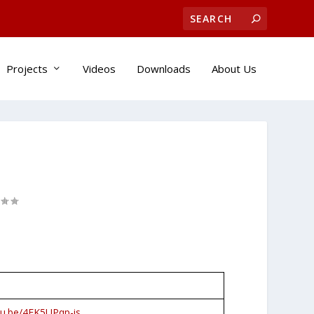
Projects
Videos
Downloads
About Us
tu.be/4FK5UPqp-is