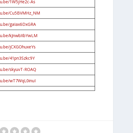
utu.be/1W5jHe2c-As
outu.be/Cu5BVMHz_NM
utu.be/gaIax6DxGRA
utu.be/kJnwbXbYwLM
utu.be/jCXGOhuxeYs
utu.be/41pn3Szkc9Y
utu.be/skyuvT-ROAQ
utu.be/wT7WqL0inuI