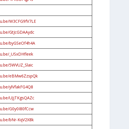
utu.be/W3CFG9fV7LE
utu.be/GtJcGDAAydc
utu.be/byGSeOf4h4A
tu.be/_USxDHfleek
tu.be/5WVUZ_Slaic
utu.be/eBMw6ZzspQk
tu.be/ylVfakFG4Q8
utu.be/UJjTKgsQAZc
utu.be/G0y0I80fCcw
utu.be/bNr-KqV2X8k