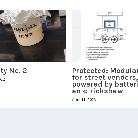
ity No. 2
Protected: Modula
for street vendors
022
powered by batter
an e-rickshaw
April 11, 2023